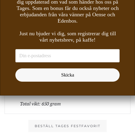
dig uppdaterad om vad som händer hos oss på
245 KR/PERSON (MINIMUM 10 PERSONER)
Tages. Som en bonus får du också nyheter och
erbjudanden från våra vänner på Oense och
Potatisgratäng med västerbottenost (220 gram)
Edenbos.
Grillad svensk fläskfilé med BBQ-glaze (120
gram)
Just nu bjuder vi dig, som registrerar dig till
vårt nyhetsbrev, på kaffe!
Rostad morot (70 gram)
Kallslagen bearnaisesås (50 gram)
Rödvinssky (80 gram)
Grönsallad (60 gram)
Skicka
Bröd (40 gram)
Smör (10 gram)
Total vikt: 650 gram
BESTÄLL TAGES FESTFAVORIT