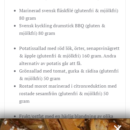
Marinerad svensk fläskfilé (glutenfri & mjölkfri)
80 gram
Svensk kyckling drumstick BBQ (gluten &
mjölkfri) 80 gram
Potatissallad med röd lök, örter, senapsvinägrett
& äpple (glutenfri & mjölkfri) 160 gram. Andra
alternativ av potatis går att få.
Grönsallad med tomat, gurka & rädisa (glutenfri
& mjölkfri) 50 gram
Rostad morot marinerad i citronreduktion med
rostade sesamfrön (glutenfri & mjölkfri) 50
gram
Frukt/ostfat med en härlig blandning av olika
×
ostar, frukter. (glutenfri) 80 gram