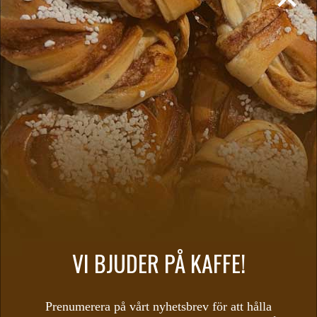
Kallslagen bearnaise (glutenfri & mjölkfri) 40
gram
Vispad Crème fraiche med örter & honung
(glutenfri) 30 gram
Nybakat bröd från vårt bageri (mjölkfri) 30 gram
Smör (glutenfri) 10 gram
Vår catering-buffé serveras kall upplagt på fat. Bara att ställa fram och
låta gästerna ta för sig!
BESTÄLL CATERING
VI BJUDER PÅ KAFFE!
TAGES FESTFAVORIT
Prenumerera på vårt nyhetsbrev för att hålla