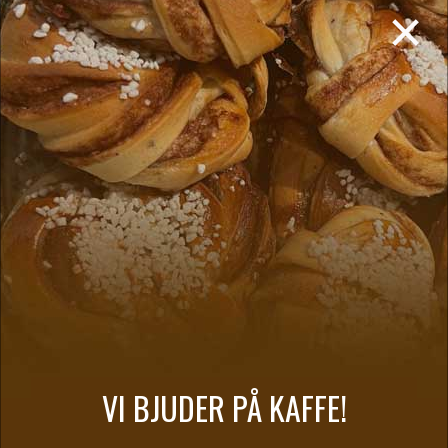
×
fortsätta behandlingen. Du har också rätt att begära att
KFC med tillhörande dotterbolag begränsar behandlingen
av dina personuppgifter. Detta gäller exempelvis när
personuppgifternas korrekthet ifrågasätts av dig eller om
behandlingen är olaglig och du motsätter dig raderingen
av personuppgifterna och istället begär att användningen
begränsas
Rätt att lämna in klagomål till en tillsynsmyndighet
Du har alltid rätt till att lämna in klagomål till en
tillsynsmyndighet. Du kan göra det i den särskilda
EU/EEA-medlemsstat där du har din hemvist, där du
jobbar eller där en påstådd överträdelse av gällande
lagstiftning om dataskydd skett. I Sverige är
Datainspektionen tillsynsmyndigheten. Denna rätt
VI BJUDER PÅ KAFFE!
påverkar inte andra administrativa eller rättsliga åtgärder.
Rätt till dataportabilitet