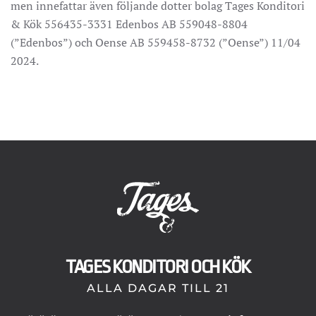
men innefattar även följande dotter bolag Tages Konditori
& Kök 556435-3331 Edenbos AB 559048-8804
(”Edenbos”) och Oense AB 559458-8732 (”Oense”) 11/04
2024.
TAGES KONDITORI OCH KÖK
ALLA DAGAR TILL 21