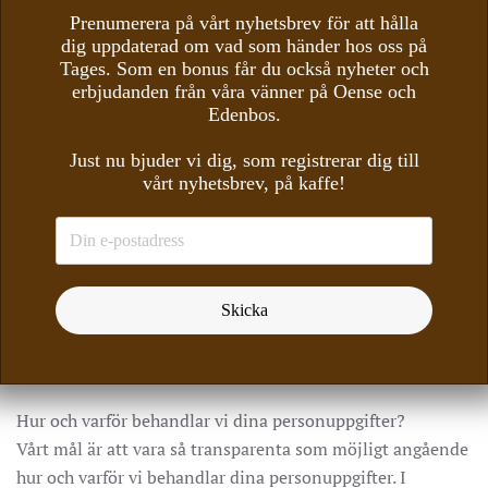
Du har rätt att fråga oss att överföra vissa av dina
Prenumerera på vårt nyhetsbrev för att hålla
dig uppdaterad om vad som händer hos oss på
personuppgifter som vi har om dig till ett annat företag
Tages. Som en bonus får du också nyheter och
(dataportabilitet). I denna rätt tillämpas personuppgifter
erbjudanden från våra vänner på Oense och
du har försett oss med i ett strukturerat, vanligen använt,
Edenbos.
maskinläsbart och kompatibelt format ifall:
Just nu bjuder vi dig, som registrerar dig till
vårt nyhetsbrev, på kaffe!
Behandlingen är baserad på samtycke eller ett kontrakt;
och
Behandlingen utförs automatiskt
När du utövar din rättighet till dataportabilitet har du, där
det är tekniskt möjligt, rätt att få personuppgifter
Skicka
överförda direkt från KFC med tillhörande dotterbolag till
en annan dataansvarig.
Hur och varför behandlar vi dina personuppgifter?
Vårt mål är att vara så transparenta som möjligt angående
hur och varför vi behandlar dina personuppgifter. I